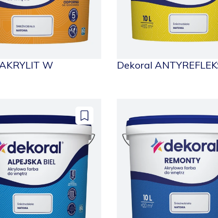
 AKRYLIT W
Dekoral ANTYREFLE
Dodaj
do
zapisanych