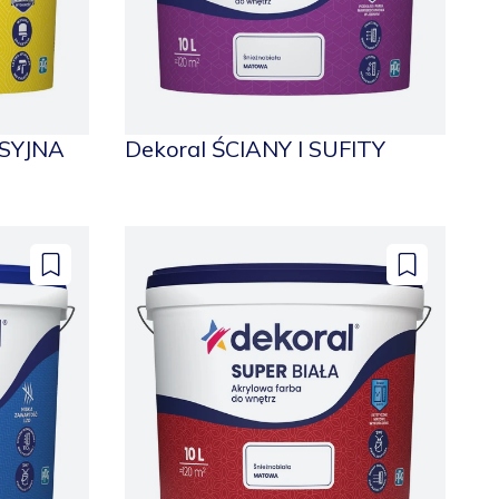
KSYJNA
Dekoral ŚCIANY I SUFITY
Dodaj
Dodaj
do
do
zapisanych
zapisanych