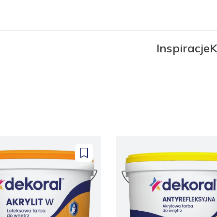
Inspiracje
K
Dodaj
do
zapisanych