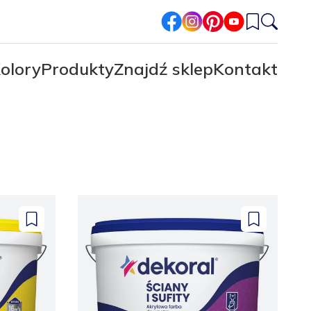
facebook
instagram
pinterest
youtube
olory
Produkty
Znajdź sklep
Kontakt
Dodaj
Dodaj
do
do
zapisanych
zapisanych