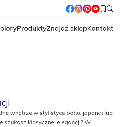
facebook
instagram
pinterest
youtube
olory
Produkty
Znajdź sklep
Kontakt
cji
ne wnętrze w stylistyce boho, japandi lub
e szukasz klasycznej elegancji? W