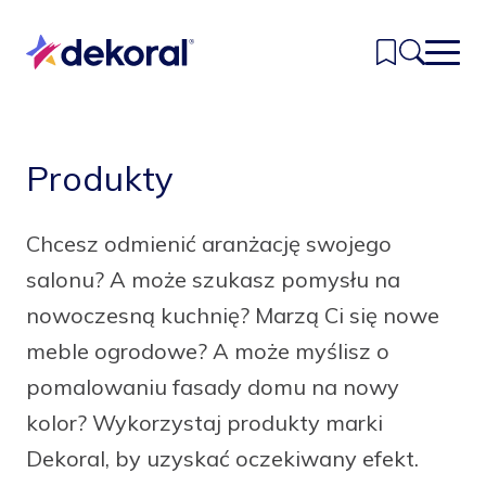
Przejdź
do
głównej
treści
Inspiracje
Produkty
Kolory
Chcesz odmienić aranżację swojego
Produkty
salonu? A może szukasz pomysłu na
Znajdź sklep
nowoczesną kuchnię? Marzą Ci się nowe
meble ogrodowe? A może myślisz o
Kontakt
pomalowaniu fasady domu na nowy
kolor? Wykorzystaj produkty marki
Dekoral, by uzyskać oczekiwany efekt.