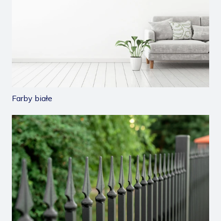
Farby białe
/podklady-i-grunty