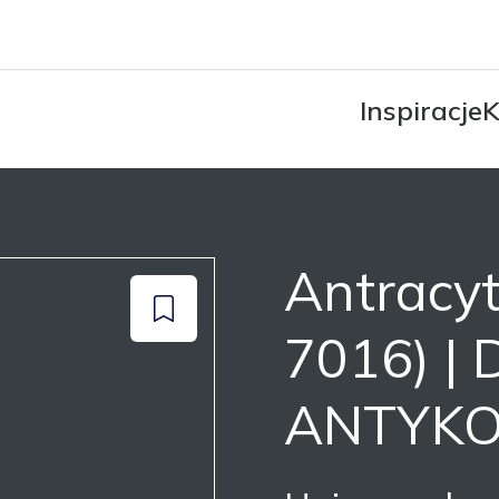
Inspiracje
K
Antracy
Dodaj
7016) |
do
zapisanych
ANTYKO