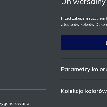
Uniwersalny
Przed zakupem i użyciem 
z testerów kolorów Dekora
Parametry kolor
Kolekcja koloró
y wygenerowane