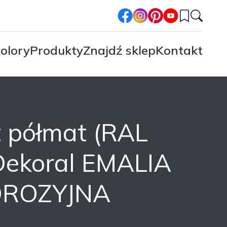
facebook
instagram
pinterest
youtube
olory
Produkty
Znajdź sklep
Kontakt
t półmat (RAL
 Dekoral EMALIA
ROZYJNA