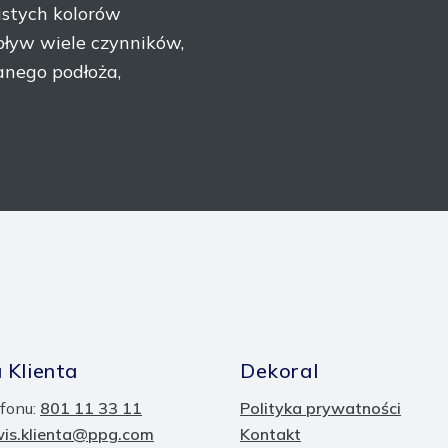
istych kolorów
ływ wiele czynników,
anego podłoża,
 Klienta
Dekoral
fonu:
801 11 33 11
Polityka prywatności
wis.klienta@ppg.com
Kontakt