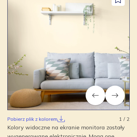
Dodaj
facebook
instagram
pinterest
youtube
do
zapisanyc
Previous
Next
Pobierz plik z kolorem
1
/
2
Kolory widoczne na ekranie monitora zostały
wygenerowane elektronicznie. Mogą one