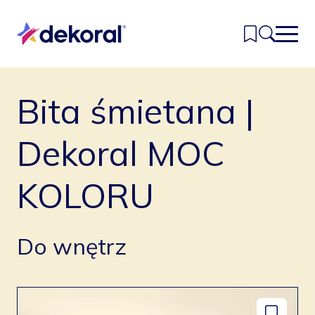
Przejdź
do
głównej
treści
Bita śmietana |
Inspiracje
Kolory
Dekoral MOC
Produkty
KOLORU
Znajdź sklep
Kontakt
Do wnętrz