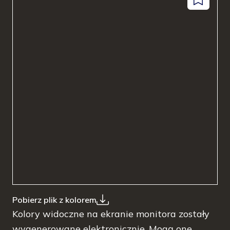
Dodaj
facebook
instagram
pinterest
youtube
do
zapisanyc
Pobierz plik z kolorem
Kolory widoczne na ekranie monitora zostały
wygenerowane elektronicznie. Mogą one