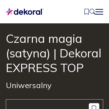
Przejdź
do
głównej
treści
Czarna magia
Inspiracje
Kolory
(satyna) | Dekoral
Produkty
EXPRESS TOP
Znajdź sklep
Kontakt
Uniwersalny