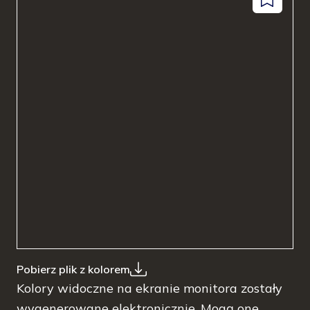
Dodaj
facebook
instagram
pinterest
youtube
do
zapisanyc
Pobierz plik z kolorem
Kolory widoczne na ekranie monitora zostały
wygenerowane elektronicznie. Mogą one