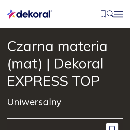
Przejdź
do
głównej
treści
Czarna materia
Inspiracje
Kolory
(mat) | Dekoral
Produkty
EXPRESS TOP
Znajdź sklep
Kontakt
Uniwersalny