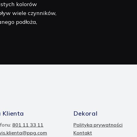
istych kolorów
ływ wiele czynników,
anego podłoża,
 Klienta
Dekoral
fonu:
801 11 33 11
Polityka prywatności
wis.klienta@ppg.com
Kontakt