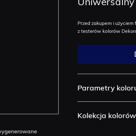
Uniwersalny
Przed zakupem i użyciem 
z testerów kolorów Dekora
Parametry kolor
Kolekcja koloró
y wygenerowane