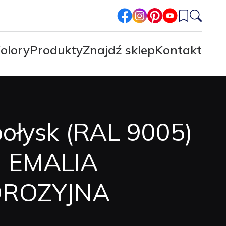
facebook
instagram
pinterest
youtube
olory
Produkty
Znajdź sklep
Kontakt
ołysk (RAL 9005)
al EMALIA
ROZYJNA