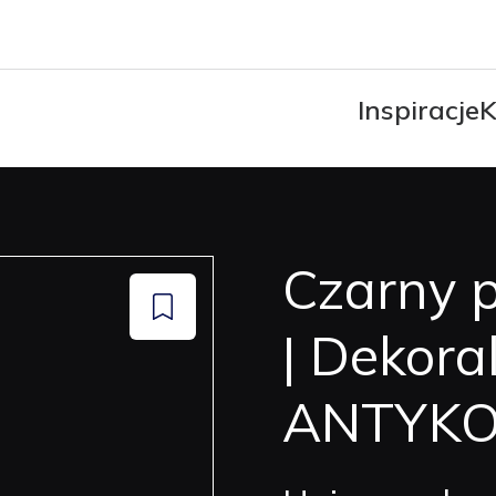
Inspiracje
K
Czarny p
Dodaj
| Dekor
do
zapisanych
ANTYKO