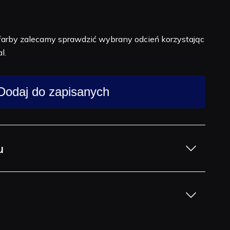
farby zalecamy sprawdzić wybrany odcień korzystając
l.
Dodaj do zapisanych
u
w