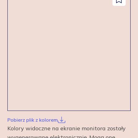
Dodaj
facebook
instagram
pinterest
youtube
do
zapisanyc
Pobierz plik z kolorem
Kolory widoczne na ekranie monitora zostały
wygenerowane elektronicznie. Mogą one