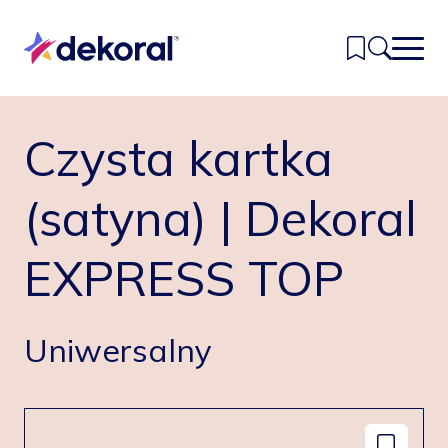
Przejdź
do
głównej
treści
Czysta kartka
Inspiracje
Kolory
(satyna) | Dekoral
Produkty
EXPRESS TOP
Znajdź sklep
Kontakt
Uniwersalny