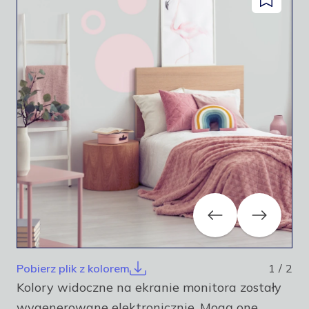
Dodaj
facebook
instagram
pinterest
youtube
do
zapisanyc
Previous
Next
Pobierz plik z kolorem
1
/
2
Kolory widoczne na ekranie monitora zostały
wygenerowane elektronicznie. Mogą one