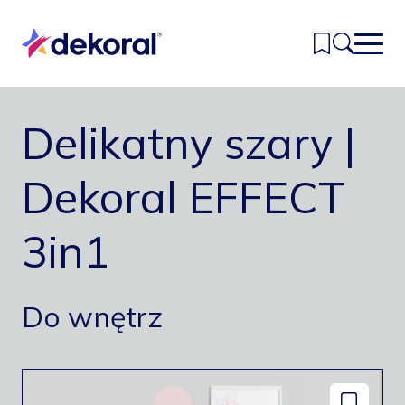
Przejdź
do
głównej
treści
Delikatny szary |
Inspiracje
Kolory
Dekoral EFFECT
Produkty
3in1
Znajdź sklep
Kontakt
Do wnętrz