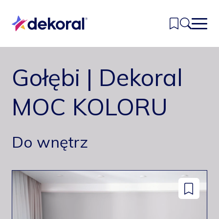
Przejdź
do
głównej
treści
Gołębi | Dekoral
Inspiracje
Kolory
MOC KOLORU
Produkty
Do wnętrz
Znajdź sklep
Kontakt
Dodaj
do
zapisanyc