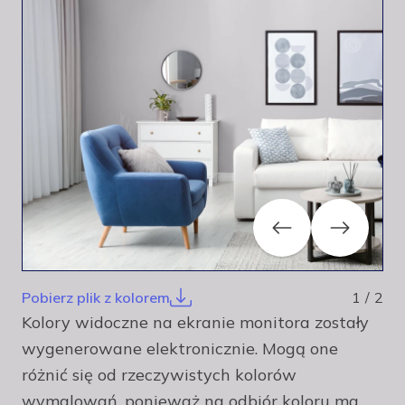
facebook
instagram
pinterest
youtube
Previous
Next
Pobierz plik z kolorem
1
/
2
Kolory widoczne na ekranie monitora zostały
wygenerowane elektronicznie. Mogą one
różnić się od rzeczywistych kolorów
wymalowań, ponieważ na odbiór koloru ma