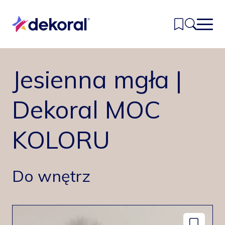
Przejdź
do
głównej
treści
Jesienna mgła |
Inspiracje
Kolory
Dekoral MOC
Produkty
KOLORU
Znajdź sklep
Kontakt
Do wnętrz