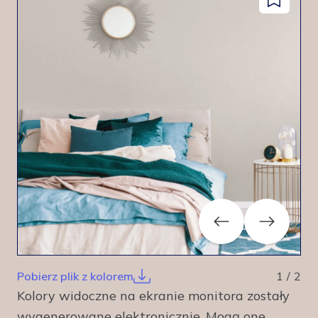
Dodaj
facebook
instagram
pinterest
youtube
do
zapisanyc
Previous
Next
Pobierz plik z kolorem
1
/
2
Kolory widoczne na ekranie monitora zostały
wygenerowane elektronicznie. Mogą one