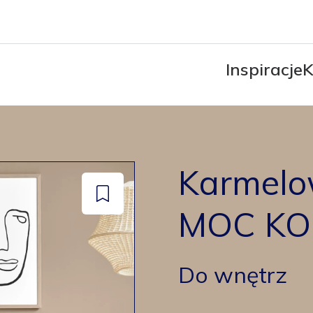
Inspiracje
K
Karmelo
Dodaj
MOC KO
do
zapisanych
Do wnętrz