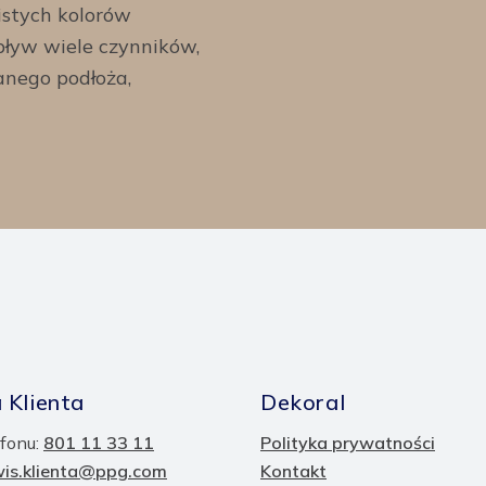
istych kolorów
ływ wiele czynników,
anego podłoża,
 Klienta
Dekoral
fonu:
801 11 33 11
Polityka prywatności
wis.klienta@ppg.com
Kontakt