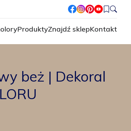
facebook
instagram
pinterest
youtube
olory
Produkty
Znajdź sklep
Kontakt
wy beż | Dekoral
LORU