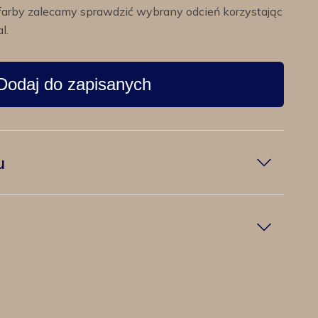
farby zalecamy sprawdzić wybrany odcień korzystając
l.
Dodaj do zapisanych
u
w