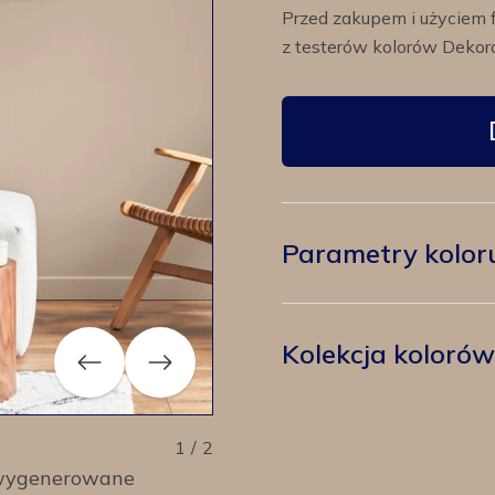
Przed zakupem i użyciem 
z testerów kolorów Dekora
Parametry kolor
Kolekcja koloró
Previous
Next
1
/
2
y wygenerowane