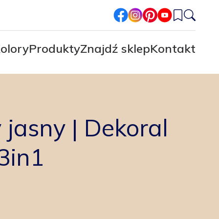
facebook
instagram
pinterest
youtube
olory
Produkty
Znajdź sklep
Kontakt
jasny | Dekoral
3in1