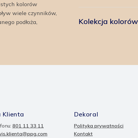
istych kolorów
ływ wiele czynników,
Kolekcja koloró
anego podłoża,
 Klienta
Dekoral
fonu:
801 11 33 11
Polityka prywatności
wis.klienta@ppg.com
Kontakt