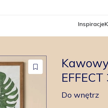
Inspiracje
K
Kawowy 
Dodaj
EFFECT 
do
zapisanych
Do wnętrz