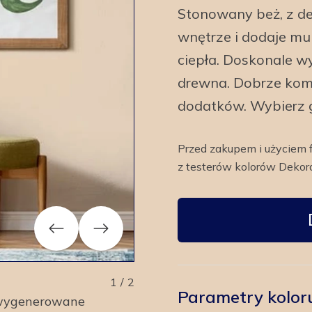
Stonowany beż, z de
wnętrze i dodaje mu
ciepła. Doskonale w
drewna. Dobrze kompo
dodatków. Wybierz go
Przed zakupem i użyciem 
z testerów kolorów Dekora
Previous
Next
1
/
2
Parametry kolor
y wygenerowane