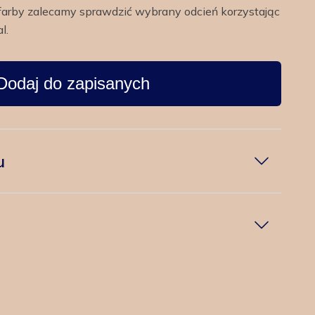
farby zalecamy sprawdzić wybrany odcień korzystając
l.
Dodaj do zapisanych
u
w