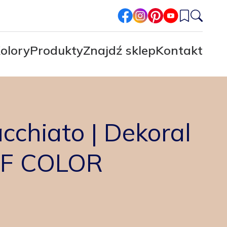
facebook
instagram
pinterest
youtube
olory
Produkty
Znajdź sklep
Kontakt
cchiato | Dekoral
OF COLOR