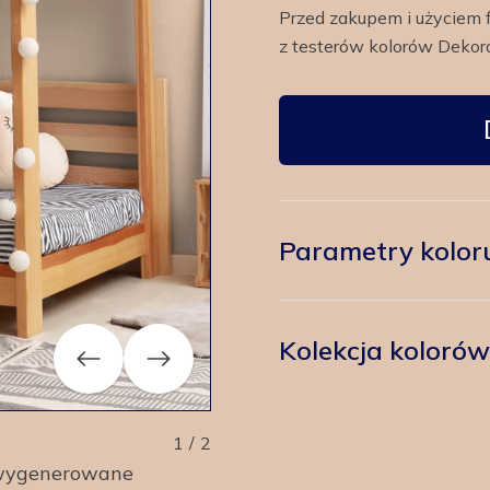
Przed zakupem i użyciem 
z testerów kolorów Dekora
Parametry kolor
Kolekcja koloró
Previous
Next
1
/
2
y wygenerowane