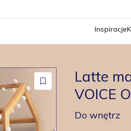
Inspiracje
K
Latte ma
Dodaj
VOICE 
do
zapisanych
Do wnętrz