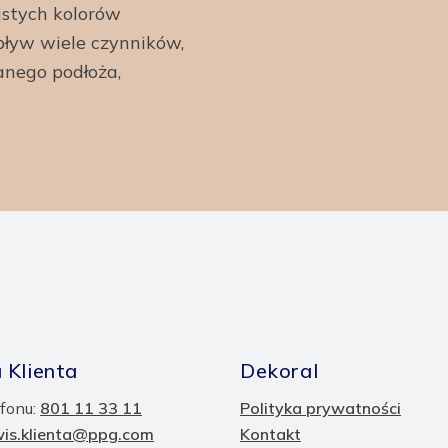
istych kolorów
ływ wiele czynników,
anego podłoża,
 Klienta
Dekoral
fonu:
801 11 33 11
Polityka prywatności
wis.klienta@ppg.com
Kontakt