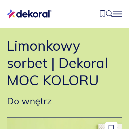
Przejdź
do
głównej
treści
Limonkowy
Inspiracje
Kolory
sorbet | Dekoral
Produkty
MOC KOLORU
Znajdź sklep
Kontakt
Do wnętrz