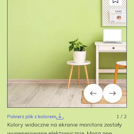
Dodaj
facebook
instagram
pinterest
youtube
do
zapisanyc
Previous
Next
Pobierz plik z kolorem
1
/
2
Kolory widoczne na ekranie monitora zostały
wygenerowane elektronicznie. Mogą one