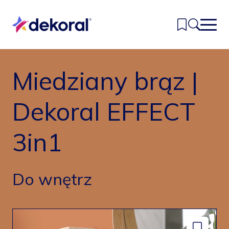
Przejdź
do
głównej
treści
Miedziany brąz |
Inspiracje
Kolory
Dekoral EFFECT
Produkty
3in1
Znajdź sklep
Kontakt
Do wnętrz