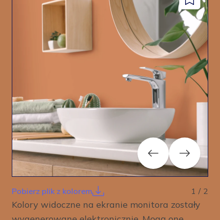
Dodaj
facebook
instagram
pinterest
youtube
do
zapisanyc
Previous
Next
Pobierz plik z kolorem
1
/
2
Kolory widoczne na ekranie monitora zostały
wygenerowane elektronicznie. Mogą one