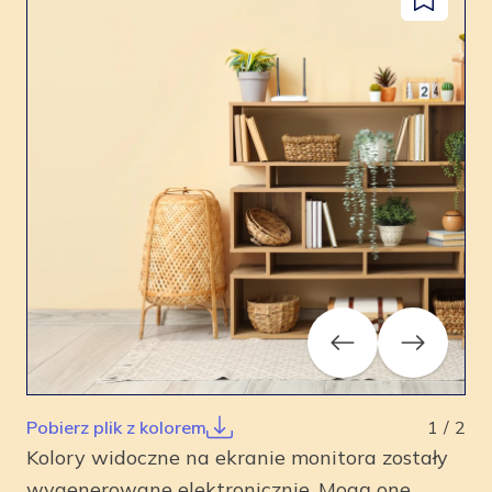
Dodaj
facebook
instagram
pinterest
youtube
do
zapisanyc
Previous
Next
Pobierz plik z kolorem
1
/
2
Kolory widoczne na ekranie monitora zostały
wygenerowane elektronicznie. Mogą one