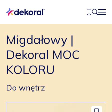
Przejdź
do
głównej
treści
Migdałowy |
Inspiracje
Kolory
Dekoral MOC
Produkty
KOLORU
Znajdź sklep
Kontakt
Do wnętrz