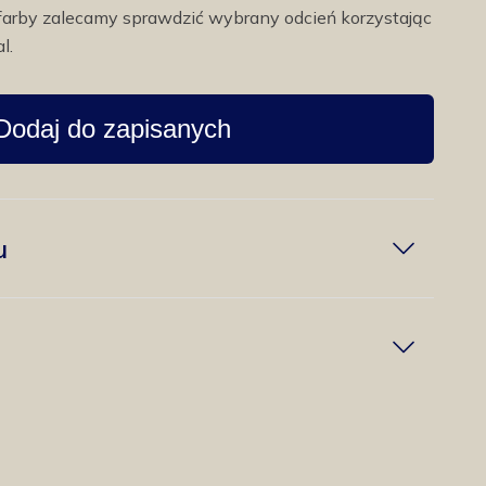
farby zalecamy sprawdzić wybrany odcień korzystając
l.
Dodaj do zapisanych
u
w