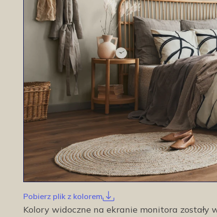
Pobierz plik z kolorem
Kolory widoczne na ekranie monitora został