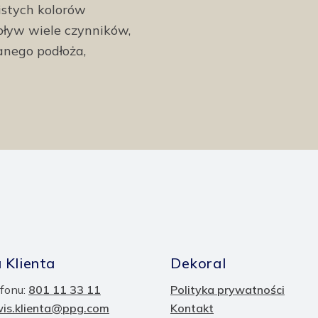
istych kolorów
ływ wiele czynników,
anego podłoża,
 Klienta
Dekoral
fonu:
801 11 33 11
Polityka prywatności
wis.klienta@ppg.com
Kontakt