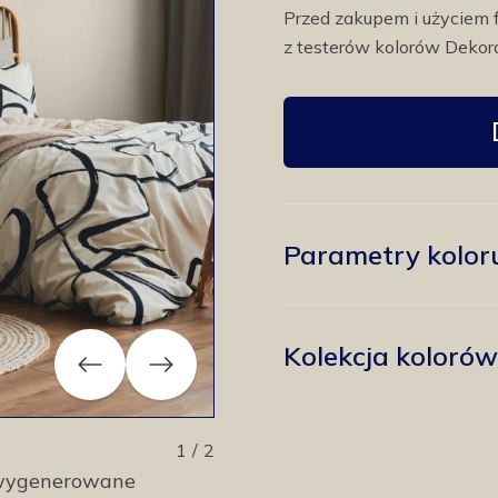
Przed zakupem i użyciem 
z testerów kolorów Dekora
Parametry kolor
Kolekcja koloró
Previous
Next
1
/
2
y wygenerowane