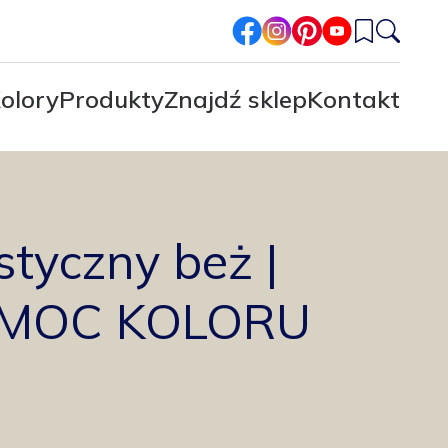
facebook
instagram
pinterest
youtube
olory
Produkty
Znajdź sklep
Kontakt
styczny beż |
l MOC KOLORU