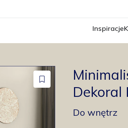
Inspiracje
K
Minimali
Dodaj
Dekora
do
zapisanych
Do wnętrz