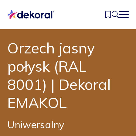
Przejdź
do
głównej
treści
Orzech jasny
Inspiracje
Kolory
połysk (RAL
Produkty
8001) | Dekoral
Znajdź sklep
EMAKOL
Kontakt
Uniwersalny