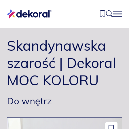
Przejdź
do
głównej
treści
Skandynawska
Inspiracje
Kolory
szarość | Dekoral
Produkty
MOC KOLORU
Znajdź sklep
Kontakt
Do wnętrz