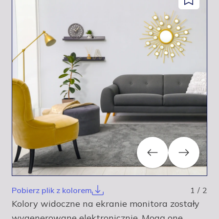
Dodaj
facebook
instagram
pinterest
youtube
do
zapisanyc
Previous
Next
Pobierz plik z kolorem
1
/
2
Kolory widoczne na ekranie monitora zostały
wygenerowane elektronicznie. Mogą one