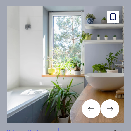
facebook
instagram
pinterest
youtube
Dodaj
do
zapisanyc
Previous
Next