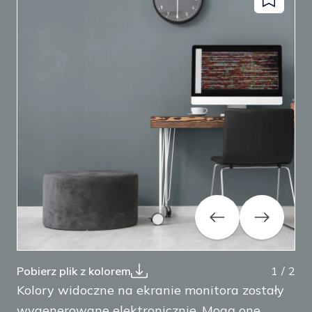
Dodaj
facebook
instagram
pinterest
youtube
do
zapisanyc
Previous
Next
Pobierz plik z kolorem
1
/
2
Kolory widoczne na ekranie monitora zostały
wygenerowane elektronicznie. Mogą one