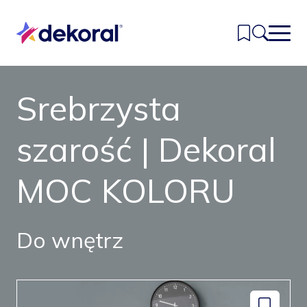
Przejdź
do
głównej
treści
Srebrzysta
Inspiracje
Kolory
szarość | Dekoral
Produkty
MOC KOLORU
Znajdź sklep
Kontakt
Do wnętrz