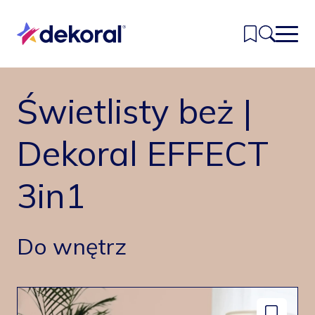
Przejdź
do
głównej
treści
Świetlisty beż |
Inspiracje
Kolory
Dekoral EFFECT
Produkty
3in1
Znajdź sklep
Kontakt
Do wnętrz