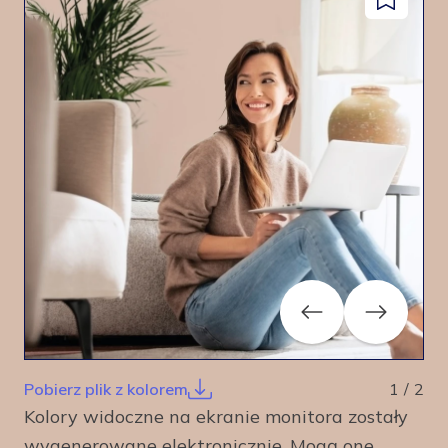
Dodaj
facebook
instagram
pinterest
youtube
do
zapisanyc
Previous
Next
Pobierz plik z kolorem
1
/
2
Kolory widoczne na ekranie monitora zostały
wygenerowane elektronicznie. Mogą one