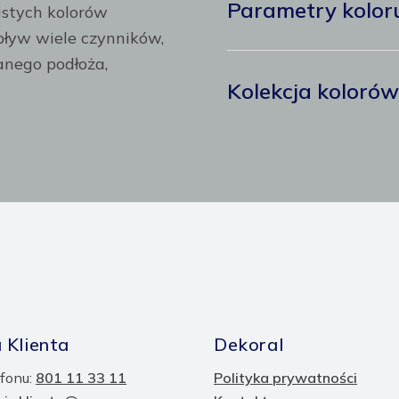
Parametry kolor
istych kolorów
ływ wiele czynników,
anego podłoża,
Kolekcja koloró
 Klienta
Dekoral
fonu:
801 11 33 11
Polityka prywatności