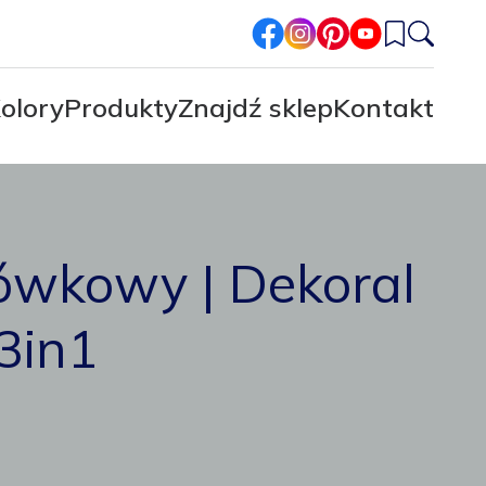
facebook
instagram
pinterest
youtube
olory
Produkty
Znajdź sklep
Kontakt
ówkowy | Dekoral
3in1