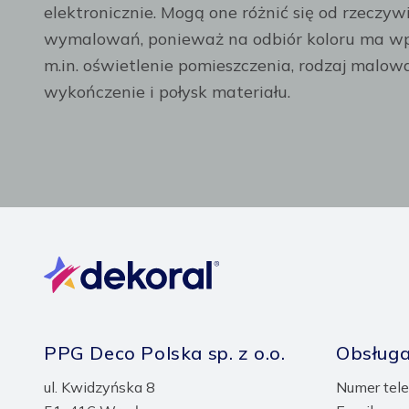
elektronicznie. Mogą one różnić się od rzeczyw
wymalowań, ponieważ na odbiór koloru ma wp
m.in. oświetlenie pomieszczenia, rodzaj malow
wykończenie i połysk materiału.
PPG Deco Polska sp. z o.o.
Obsługa
ul. Kwidzyńska 8
Numer tele