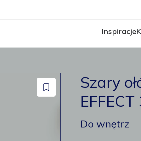
Inspiracje
K
Szary oł
Dodaj
EFFECT 
do
zapisanych
Do wnętrz