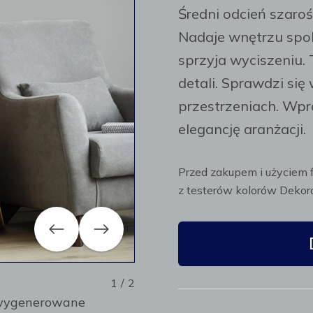
Średni odcień szaro
Nadaje wnętrzu spok
sprzyja wyciszeniu. 
detali. Sprawdzi s
przestrzeniach. Wpr
elegancję aranżacji.
Przed zakupem i użyciem 
z testerów kolorów Dekora
Previous
Next
1
/
2
y wygenerowane