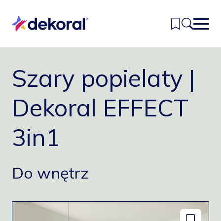
Przejdź
do
głównej
treści
Szary popielaty |
Inspiracje
Kolory
Dekoral EFFECT
Produkty
3in1
Znajdź sklep
Kontakt
Do wnętrz