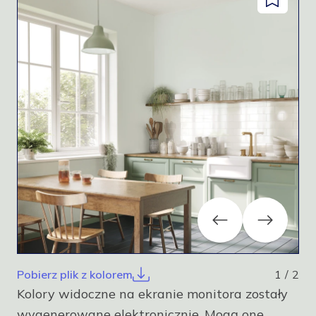
Dodaj
facebook
instagram
pinterest
youtube
do
zapisanyc
Previous
Next
Pobierz plik z kolorem
1
/
2
Kolory widoczne na ekranie monitora zostały
wygenerowane elektronicznie. Mogą one