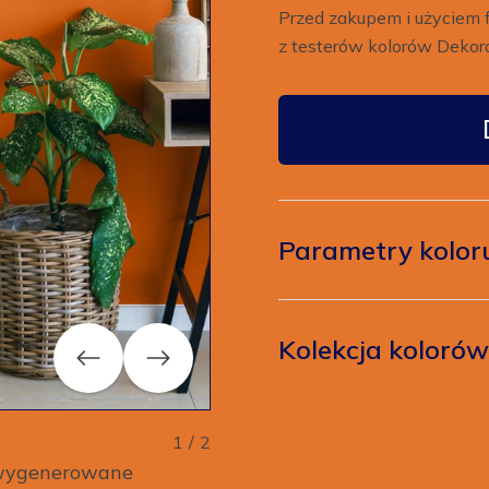
Przed zakupem i użyciem 
z testerów kolorów Dekora
Parametry kolor
Kolekcja koloró
Previous
Next
1
/
2
y wygenerowane