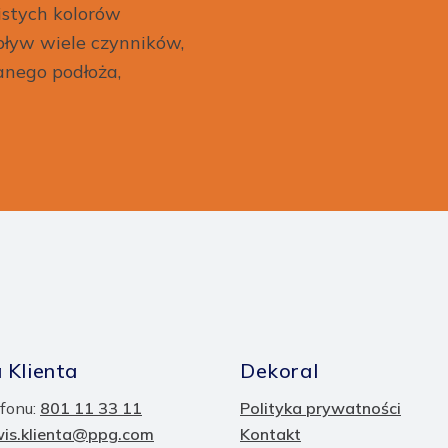
istych kolorów
ływ wiele czynników,
anego podłoża,
 Klienta
Dekoral
fonu:
801 11 33 11
Polityka prywatności
wis.klienta@ppg.com
Kontakt