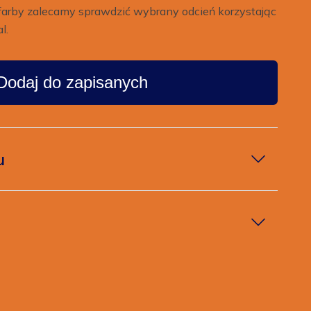
farby zalecamy sprawdzić wybrany odcień korzystając
l.
Dodaj do zapisanych
u
w