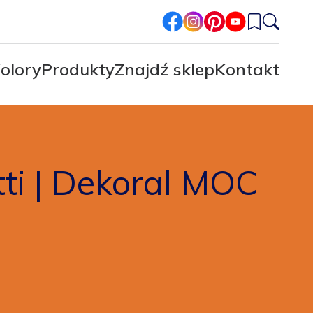
facebook
instagram
pinterest
youtube
olory
Produkty
Znajdź sklep
Kontakt
utti | Dekoral MOC
U