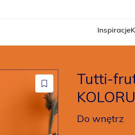
Inspiracje
K
Tutti-fr
Dodaj
KOLOR
do
zapisanych
Do wnętrz