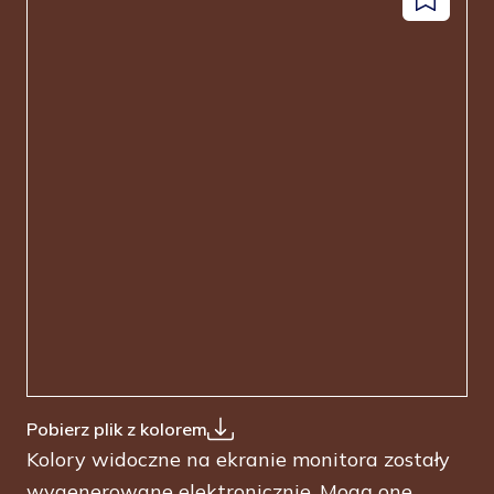
Dodaj
facebook
instagram
pinterest
youtube
do
zapisanyc
Pobierz plik z kolorem
Kolory widoczne na ekranie monitora zostały
wygenerowane elektronicznie. Mogą one