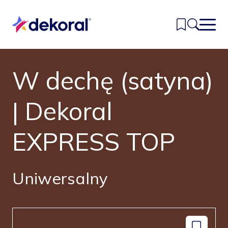
Przejdź
do
głównej
treści
W dechę (satyna)
Inspiracje
Kolory
| Dekoral
Produkty
EXPRESS TOP
Znajdź sklep
Kontakt
Uniwersalny