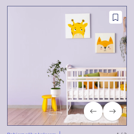
facebook
instagram
pinterest
youtube
Dodaj
do
zapisanyc
Previous
Next