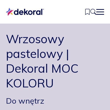
Przejdź
do
głównej
treści
Wrzosowy
Inspiracje
Kolory
pastelowy |
Produkty
Dekoral MOC
Znajdź sklep
KOLORU
Kontakt
Do wnętrz