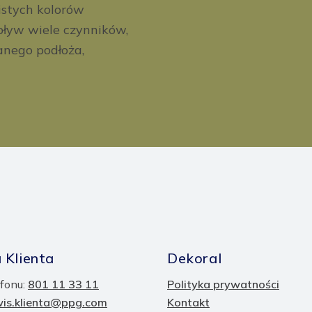
istych kolorów
ływ wiele czynników,
anego podłoża,
 Klienta
Dekoral
fonu:
801 11 33 11
Polityka prywatności
wis.klienta@ppg.com
Kontakt