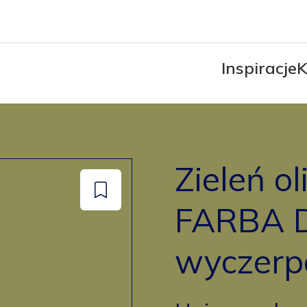
Inspiracje
K
Zieleń o
Dodaj
FARBA D
do
zapisanych
wyczerp