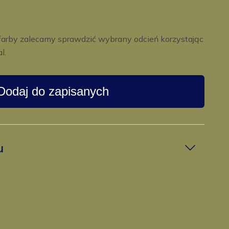
farby zalecamy sprawdzić wybrany odcień korzystając
l.
Dodaj do zapisanych
u