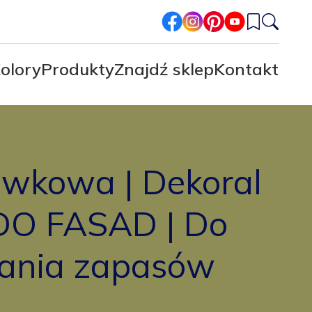
facebook
instagram
pinterest
youtube
olory
Produkty
Znajdź sklep
Kontakt
liwkowa | Dekoral
O FASAD | Do
ania zapasów