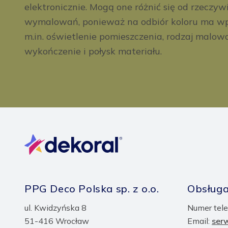
elektronicznie. Mogą one różnić się od rzeczyw
wymalowań, ponieważ na odbiór koloru ma wp
m.in. oświetlenie pomieszczenia, rodzaj malow
wykończenie i połysk materiału.
PPG Deco Polska sp. z o.o.
Obsługa
ul. Kwidzyńska 8
Numer tele
51-416 Wrocław
Email:
ser