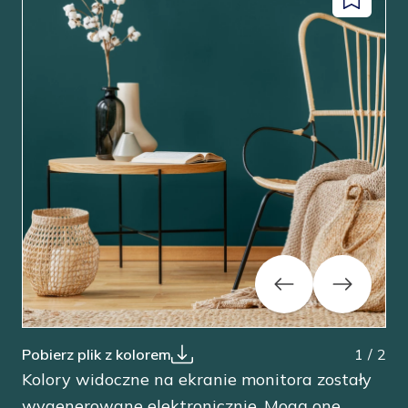
Dodaj
facebook
instagram
pinterest
youtube
do
zapisanyc
Previous
Next
Pobierz plik z kolorem
1
/
2
Kolory widoczne na ekranie monitora zostały
wygenerowane elektronicznie. Mogą one