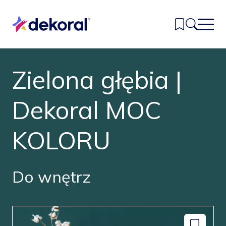
Przejdź
do
głównej
treści
Zielona głębia |
Inspiracje
Kolory
Dekoral MOC
Produkty
KOLORU
Znajdź sklep
Kontakt
Do wnętrz