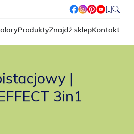
facebook
instagram
pinterest
youtube
olory
Produkty
Znajdź sklep
Kontakt
pistacjowy |
 EFFECT 3in1