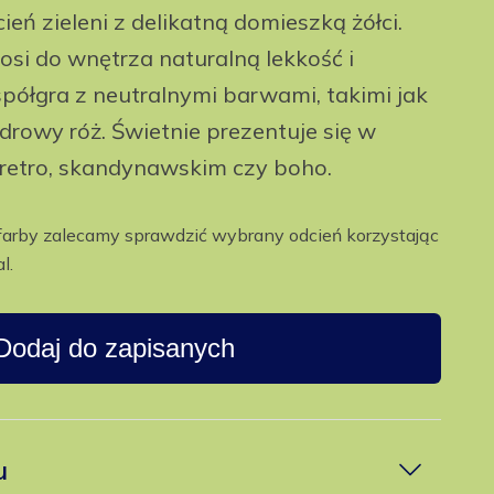
ień zieleni z delikatną domieszką żółci.
osi do wnętrza naturalną lekkość i
półgra z neutralnymi barwami, takimi jak
udrowy róż. Świetnie prezentuje się w
 retro, skandynawskim czy boho.
farby zalecamy sprawdzić wybrany odcień korzystając
l.
Dodaj do zapisanych
u