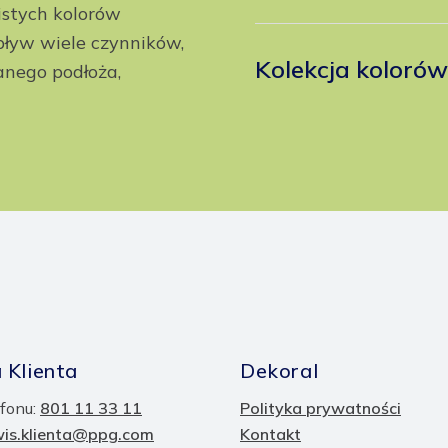
istych kolorów
ływ wiele czynników,
Kolekcja koloró
anego podłoża,
 Klienta
Dekoral
fonu:
801 11 33 11
Polityka prywatności
wis.klienta@ppg.com
Kontakt