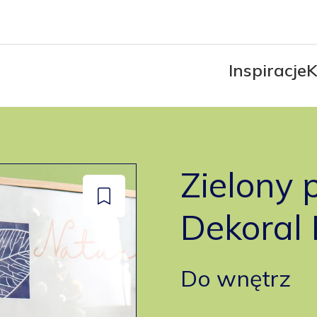
Inspiracje
K
Zielony 
Dodaj
Dekoral
do
zapisanych
Do wnętrz