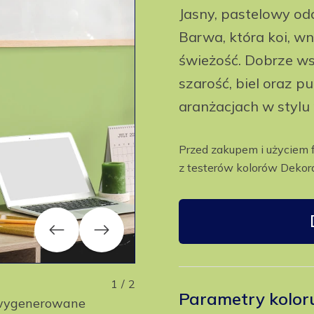
Jasny, pastelowy odc
Barwa, która koi, wn
świeżość. Dobrze ws
szarość, biel oraz p
aranżacjach w stylu
Przed zakupem i użyciem 
z testerów kolorów Dekora
Previous
Next
1
/
2
Parametry kolor
y wygenerowane