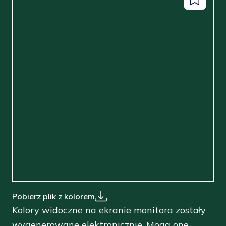
Dodaj
facebook
instagram
pinterest
youtube
do
zapisanyc
Pobierz plik z kolorem
Kolory widoczne na ekranie monitora zostały
wygenerowane elektronicznie. Mogą one