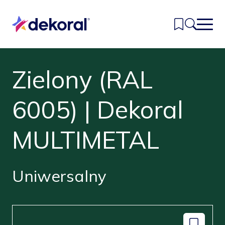
Przejdź
do
głównej
treści
Zielony (RAL
Inspiracje
Kolory
6005) | Dekoral
Produkty
MULTIMETAL
Znajdź sklep
Kontakt
Uniwersalny