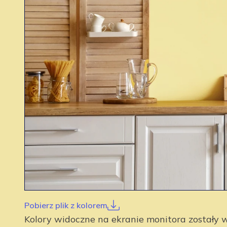
Pobierz plik z kolorem
Kolory widoczne na ekranie monitora został