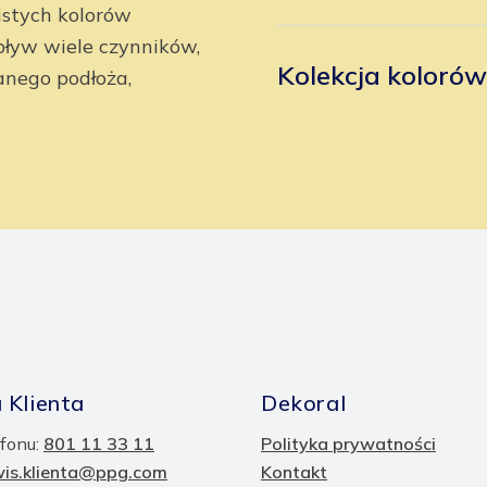
istych kolorów
ływ wiele czynników,
Kolekcja koloró
anego podłoża,
 Klienta
Dekoral
fonu:
801 11 33 11
Polityka prywatności
wis.klienta@ppg.com
Kontakt