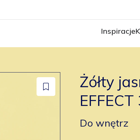
Inspiracje
K
Żółty ja
Dodaj
EFFECT 
do
zapisanych
Do wnętrz