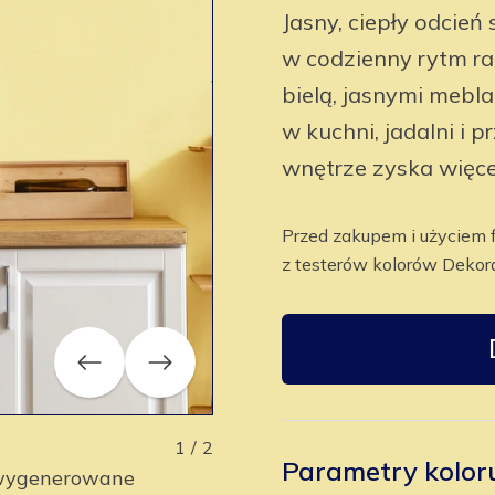
Jasny, ciepły odcień
w codzienny rytm r
bielą, jasnymi mebl
w kuchni, jadalni i 
wnętrze zyska więce
Przed zakupem i użyciem 
z testerów kolorów Dekora
Previous
Next
1
/
2
Parametry kolor
y wygenerowane