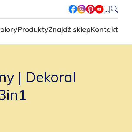
facebook
instagram
pinterest
youtube
olory
Produkty
Znajdź sklep
Kontakt
sny | Dekoral
3in1