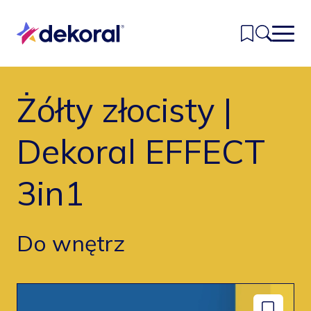
Przejdź
do
głównej
treści
Żółty złocisty |
Inspiracje
Kolory
Dekoral EFFECT
Produkty
3in1
Znajdź sklep
Kontakt
Do wnętrz