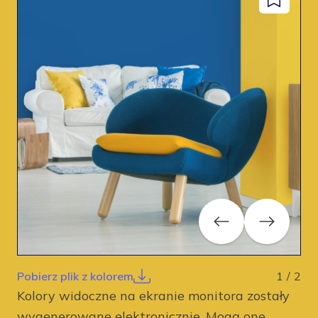
Dodaj
facebook
instagram
pinterest
youtube
do
zapisanyc
Previous
Next
Pobierz plik z kolorem
1
/
2
Kolory widoczne na ekranie monitora zostały
wygenerowane elektronicznie. Mogą one