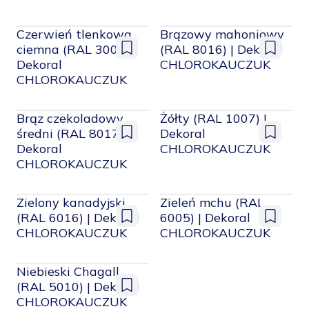
zapisanych
zapisany
facebook
instagram
pinterest
youtube
Czerwień tlenkowa
Brązowy mahoniowy
ciemna (RAL 3009) |
(RAL 8016) | Dekoral
Dodaj
Dodaj
Dekoral
CHLOROKAUCZUK
do
do
zapisanych
zapisany
CHLOROKAUCZUK
Brąz czekoladowy
Żółty (RAL 1007) |
średni (RAL 8017) |
Dekoral
Dodaj
Dodaj
Dekoral
CHLOROKAUCZUK
do
do
zapisanych
zapisany
CHLOROKAUCZUK
Zielony kanadyjski
Zieleń mchu (RAL
(RAL 6016) | Dekoral
6005) | Dekoral
Dodaj
Dodaj
CHLOROKAUCZUK
CHLOROKAUCZUK
do
do
zapisanych
zapisany
Niebieski Chagall
(RAL 5010) | Dekoral
Dodaj
CHLOROKAUCZUK
do