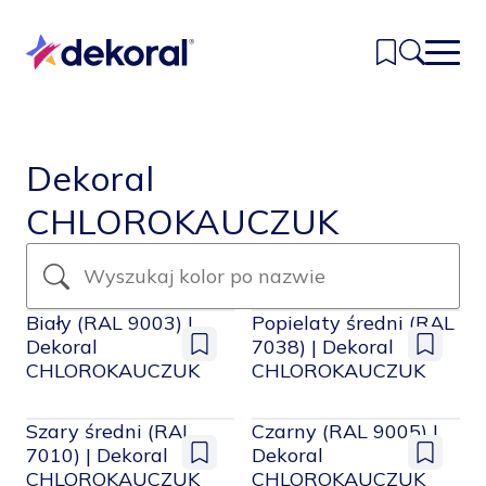
Przejdź
do
głównej
treści
Inspiracje
Dekoral
Kolory
CHLOROKAUCZUK
Produkty
Znajdź sklep
Biały (RAL 9003) |
Popielaty średni (RAL
Dekoral
7038) | Dekoral
Dodaj
Dodaj
Kontakt
CHLOROKAUCZUK
CHLOROKAUCZUK
do
do
zapisanych
zapisany
Szary średni (RAL
Czarny (RAL 9005) |
7010) | Dekoral
Dekoral
Dodaj
Dodaj
CHLOROKAUCZUK
CHLOROKAUCZUK
do
do