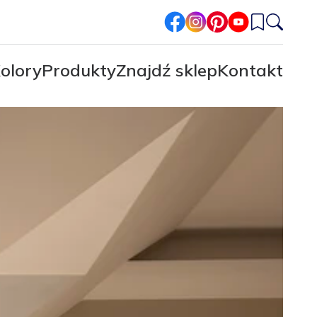
facebook
instagram
pinterest
youtube
olory
Produkty
Znajdź sklep
Kontakt