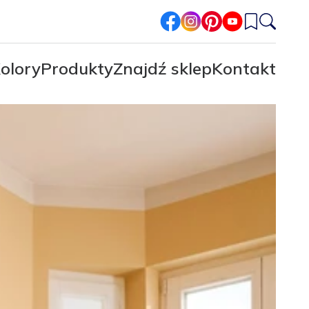
facebook
instagram
pinterest
youtube
olory
Produkty
Znajdź sklep
Kontakt