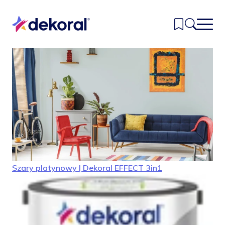
Przejdź
do
głównej
treści
Inspiracje
Kolory
Produkty
Znajdź sklep
Kontakt
Szary platynowy | Dekoral EFFECT 3in1