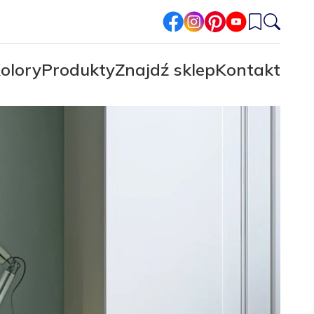
facebook
instagram
pinterest
youtube
olory
Produkty
Znajdź sklep
Kontakt