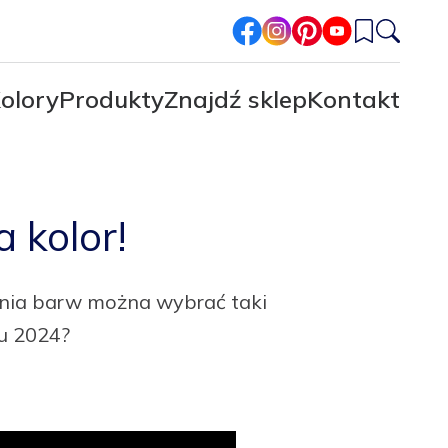
facebook
instagram
pinterest
youtube
olory
Produkty
Znajdź sklep
Kontakt
 kolor!
wania barw można wybrać taki
ku 2024?