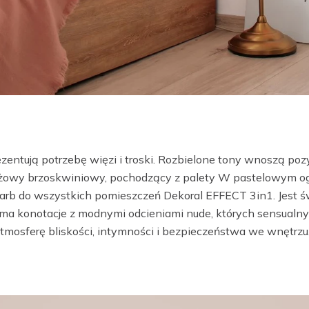
ezentują potrzebę więzi i troski. Rozbielone tony wnoszą po
żowy brzoskwiniowy, pochodzący z palety W pastelowym ogro
arb do wszystkich pomieszczeń Dekoral EFFECT 3in1. Jest 
n ma konotacje z modnymi odcieniami nude, których sensualny
mosferę bliskości, intymności i bezpieczeństwa we wnętrzu