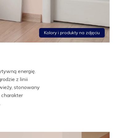
Kolory i produkty na zdjęciu
zytywną energię.
dzie z linii
świeży, stonowany
 charakter
.