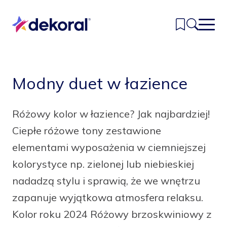
Przejdź
do
głównej
treści
Inspiracje
Modny duet w łazience
Kolory
Różowy kolor w łazience? Jak najbardziej!
Produkty
Ciepłe różowe tony zestawione
Znajdź sklep
elementami wyposażenia w ciemniejszej
kolorystyce np. zielonej lub niebieskiej
Kontakt
nadadzą stylu i sprawią, że we wnętrzu
zapanuje wyjątkowa atmosfera relaksu.
Kolor roku 2024 Różowy brzoskwiniowy z