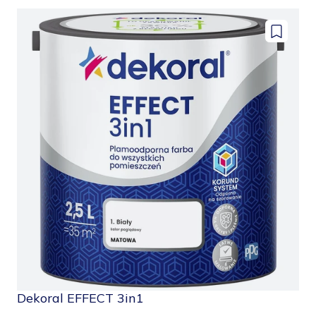
Dodaj
do
zapisany
Dekoral EFFECT 3in1