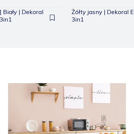
 Biały | Dekoral
Żółty jasny | Dekoral
3in1
3in1
Dodaj
do
zapisanych