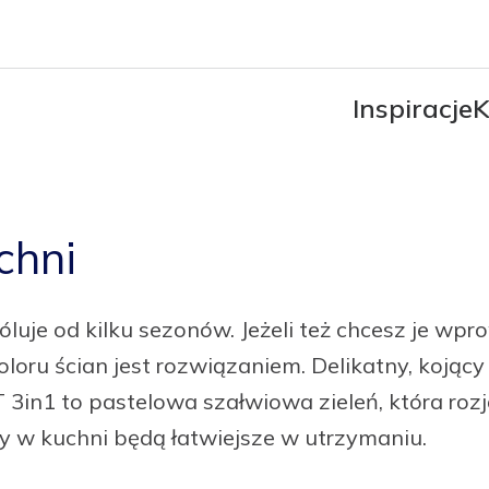
Inspiracje
K
chni
róluje od kilku sezonów. Jeżeli też chcesz je w
loru ścian jest rozwiązaniem. Delikatny, kojący 
T 3in1 to pastelowa szałwiowa zieleń, która ro
ny w kuchni będą łatwiejsze w utrzymaniu.