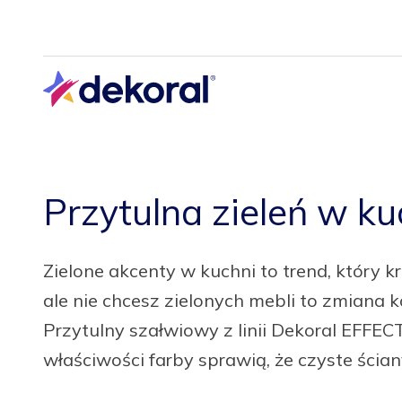
Przejdź
do
głównej
treści
Przytulna zieleń w ku
Zielone akcenty w kuchni to trend, który k
ale nie chcesz zielonych mebli to zmiana ko
Przytulny szałwiowy z linii Dekoral EFFEC
właściwości farby sprawią, że czyste ścia