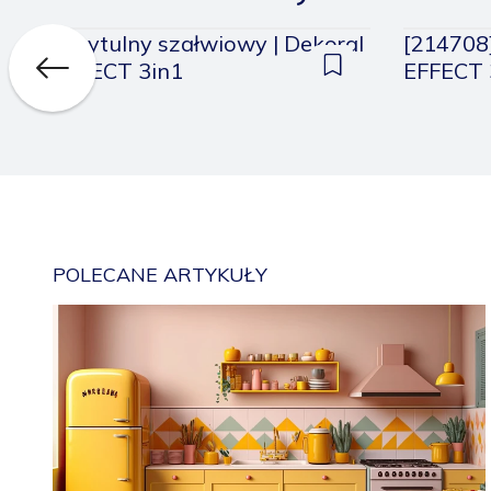
Przytulny szałwiowy | Dekoral
[214708]
EFFECT 3in1
EFFECT 
daj
Dodaj
do
pisanych
zapisanych
POLECANE ARTYKUŁY