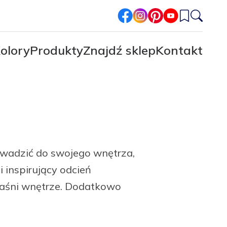
facebook
instagram
pinterest
youtube
olory
Produkty
Znajdź sklep
Kontakt
prowadzić do swojego wnętrza,
i inspirujący odcień
zjaśni wnętrze. Dodatkowo