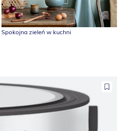
Spokojna zieleń w kuchni
Dodaj
do
zapisanych