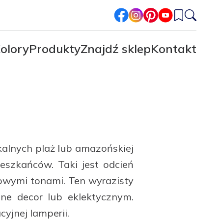
facebook
instagram
pinterest
youtube
olory
Produkty
Znajdź sklep
Kontakt
ikalnych plaż lub amazońskiej
szkańców. Taki jest odcień
sowymi tonami. Ten wyrazisty
ne decor lub eklektycznym.
yjnej lamperii.