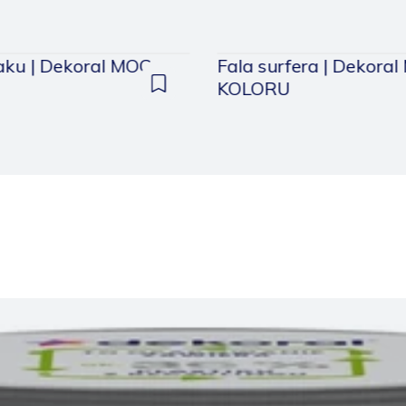
aku | Dekoral MOC
Fala surfera | Dekora
U
KOLORU
Dodaj
do
zapisanych