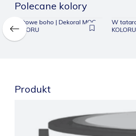
Polecane kolory
Beżowe boho | Dekoral MOC
W tatar
KOLORU
KOLOR
daj
Dodaj
do
pisanych
zapisanych
Produkt