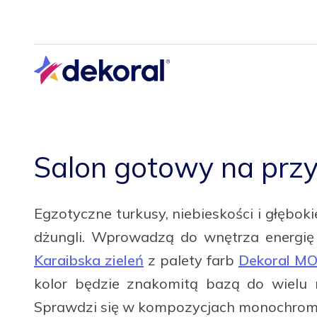
Przejdź
do
głównej
treści
Salon gotowy na prz
Egzotyczne turkusy, niebieskości i głęboki
dżungli. Wprowadzą do wnętrza energię 
Karaibska zieleń
z palety farb
Dekoral M
kolor będzie znakomitą bazą do wielu 
Sprawdzi się w kompozycjach monochromat