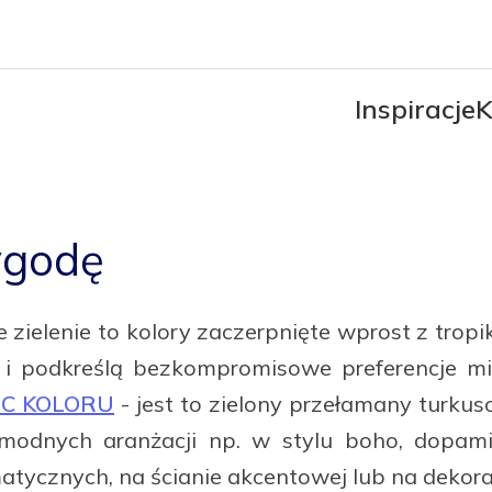
Inspiracje
K
ygodę
e zielenie to kolory zaczerpnięte wprost z trop
i podkreślą bezkompromisowe preferencje mie
OC KOLORU
- jest to zielony przełamany turku
modnych aranżacji np. w stylu boho, dopami
ycznych, na ścianie akcentowej lub na dekorac