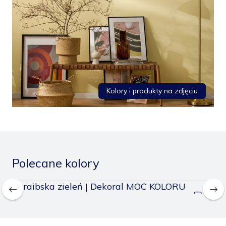
Kolory i produkty na zdjęciu
Polecane kolory
Karaibska zieleń | Dekoral MOC KOLORU
Be
odaj
Dodaj
o
do
apisanych
zapisany