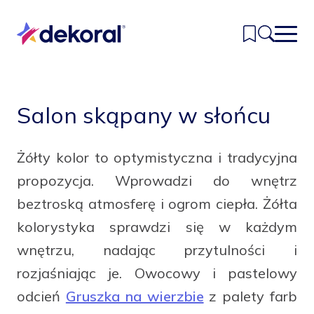
Przejdź
do
głównej
treści
Inspiracje
Salon skąpany w słońcu
Kolory
Żółty kolor to optymistyczna i tradycyjna
Produkty
propozycja. Wprowadzi do wnętrz
Znajdź sklep
beztroską atmosferę i ogrom ciepła. Żółta
kolorystyka sprawdzi się w każdym
Kontakt
wnętrzu, nadając przytulności i
rozjaśniając je. Owocowy i pastelowy
odcień
Gruszka na wierzbie
z palety farb