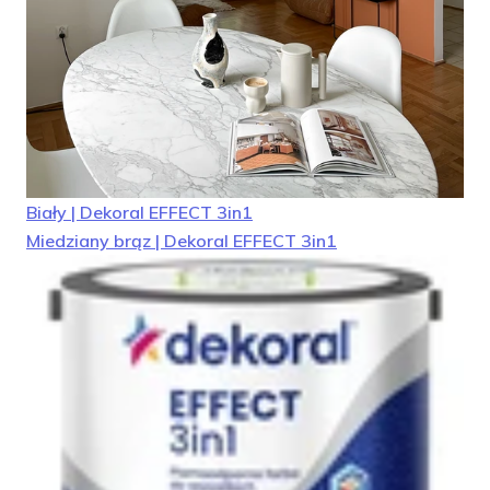
facebook
instagram
pinterest
youtube
Biały | Dekoral EFFECT 3in1
Miedziany brąz | Dekoral EFFECT 3in1