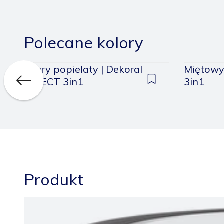
Polecane kolory
Szary popielaty | Dekoral
Miętowy
EFFECT 3in1
3in1
daj
Dodaj
do
pisanych
zapisanych
Produkt