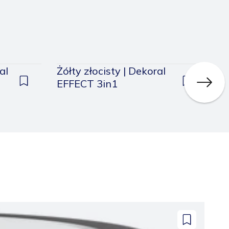
al
Żółty złocisty | Dekoral
S
EFFECT 3in1
E
Dodaj
Dodaj
do
do
zapisanych
zapisanych
Dodaj