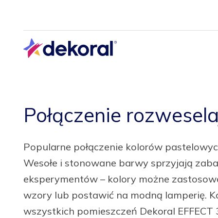
Przejdź
do
głównej
treści
Połączenie rozwesel
Popularne połączenie kolorów pastelowych
Wesołe i stonowane barwy sprzyjają zabaw
eksperymentów – kolory możne zastosowa
wzory lub postawić na modną lamperię. Ko
wszystkich pomieszczeń Dekoral EFFECT 3i