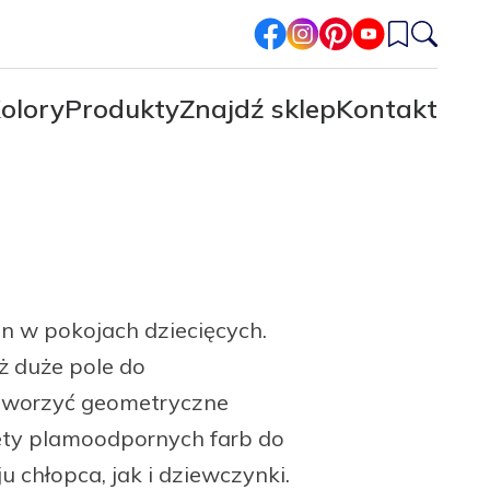
facebook
instagram
pinterest
youtube
olory
Produkty
Znajdź sklep
Kontakt
n w pokojach dziecięcych.
ż duże pole do
stworzyć geometryczne
lety plamoodpornych farb do
chłopca, jak i dziewczynki.