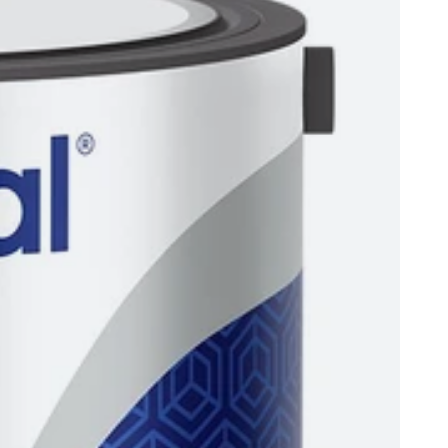
do
zapisanych