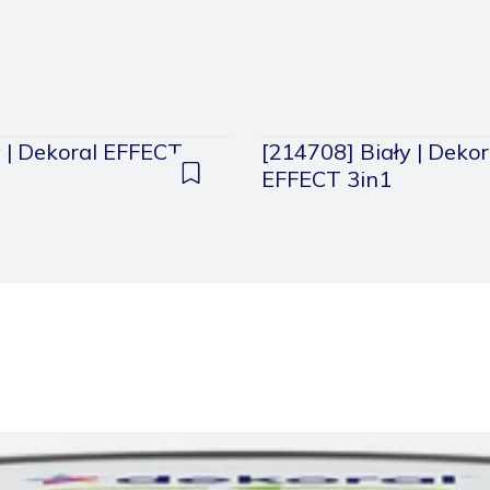
 | Dekoral EFFECT
[214708] Biały | Dekor
EFFECT 3in1
Dodaj
do
zapisanych