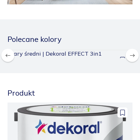
Polecane kolory
Szary średni | Dekoral EFFECT 3in1
Sz
odaj
Dodaj
o
do
apisanych
zapisany
Produkt
Dodaj
do
zapisany