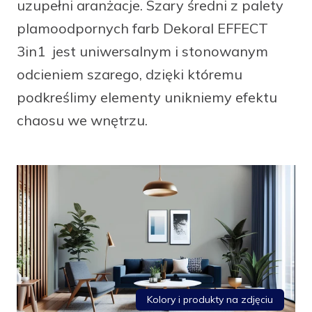
uzupełni aranżacje. Szary średni z palety
facebook
instagram
pinterest
youtube
plamoodpornych farb Dekoral EFFECT
3in1 jest uniwersalnym i stonowanym
odcieniem szarego, dzięki któremu
podkreślimy elementy unikniemy efektu
chaosu we wnętrzu.
Kolory i produkty na zdjęciu