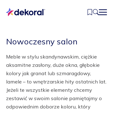
Przejdź
do
głównej
treści
Inspiracje
Nowoczesny salon
Kolory
Meble w stylu skandynawskim, ciężkie
Produkty
aksamitne zasłony, duże okna, głębokie
Znajdź sklep
kolory jak granat lub szmaragdowy,
lamele – to wnętrzarskie hity ostatnich lat.
Kontakt
Jeżeli te wszystkie elementy chcemy
zestawić w swoim salonie pamiętajmy o
odpowiednim doborze koloru, który