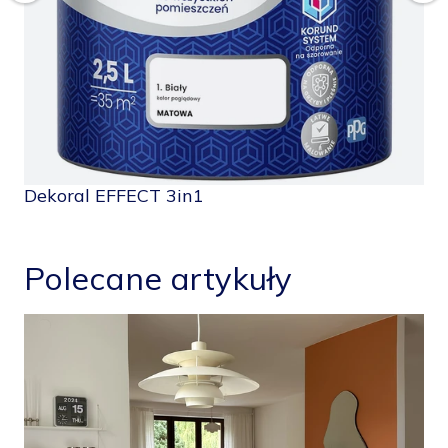
Dekoral EFFECT 3in1
De
Polecane artykuły