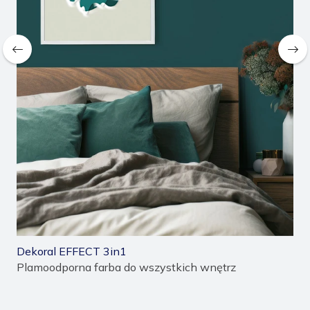
Dekoral EFFECT 3in1
De
Plamoodporna farba do wszystkich wnętrz
Śni