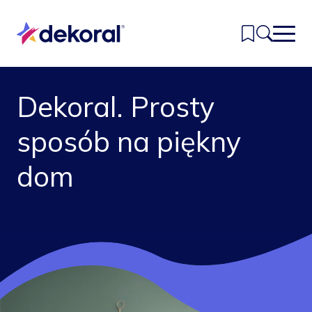
Przejdź
do
głównej
treści
Dekoral. Prosty
Inspiracje
sposób na piękny
Kolory
Produkty
dom
Znajdź sklep
Kontakt