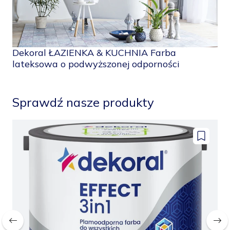
Dekoral ŁAZIENKA & KUCHNIA Farba
lateksowa o podwyższonej odporności
Sprawdź nasze produkty
odaj
Dodaj
o
do
apisanych
zapisany