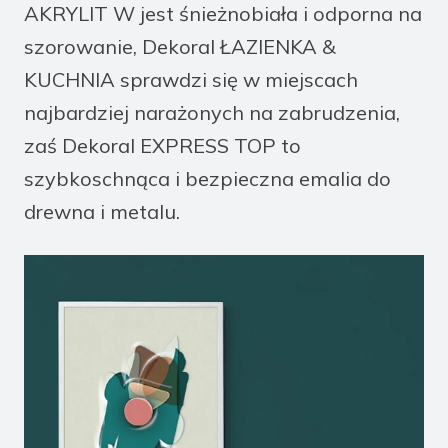
AKRYLIT W jest śnieżnobiała i odporna na
szorowanie, Dekoral ŁAZIENKA &
KUCHNIA sprawdzi się w miejscach
najbardziej narażonych na zabrudzenia,
zaś Dekoral EXPRESS TOP to
szybkoschnąca i bezpieczna emalia do
drewna i metalu.
/plamoodporna-farba-do-wszystkich-pomieszczen-
htt
dekoral-effect-3in1